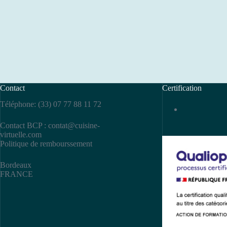
Contact
Certification
Téléphone: (33) 07 77 88 11 72
Contact BCP :
contat@cuisine-
virtuelle.com
Politique de rembourssement
Bordeaux
FRANCE