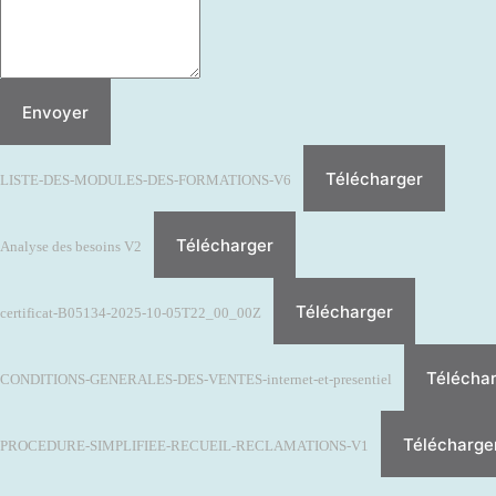
Envoyer
Télécharger
LISTE-DES-MODULES-DES-FORMATIONS-V6
Télécharger
Analyse des besoins V2
Télécharger
certificat-B05134-2025-10-05T22_00_00Z
Télécha
CONDITIONS-GENERALES-DES-VENTES-internet-et-presentiel
Télécharge
PROCEDURE-SIMPLIFIEE-RECUEIL-RECLAMATIONS-V1