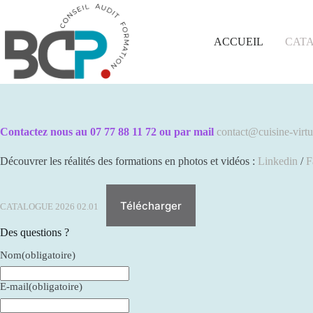
Passer
au
contenu
ACCUEIL
CAT
Contactez nous au 07 77 88 11 72 ou par mail
contact@cuisine-virt
Découvrer les réalités des formations en photos et vidéos :
Linkedin
/
F
Télécharger
CATALOGUE 2026 02.01
Des questions ?
Nom
(obligatoire)
E-mail
(obligatoire)