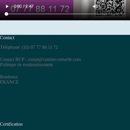
Contact
Téléphone: (33) 07 77 88 11 72
Contact BCP :
contat@cuisine-virtuelle.com
Politique de rembourssement
Bordeaux
FRANCE
Certification