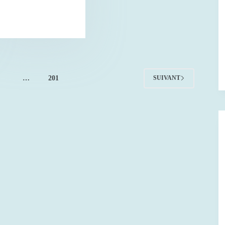
4
…
201
SUIVANT