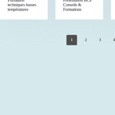
Formation
Présentation BCP
techniques basses
Conseils &
températures
Formations
1
2
3