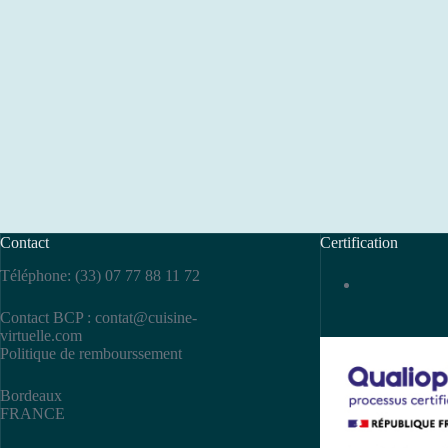
Contact
Certification
Téléphone: (33) 07 77 88 11 72
Contact BCP :
contat@cuisine-
virtuelle.com
Politique de rembourssement
Bordeaux
FRANCE