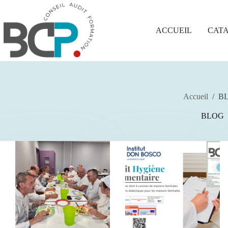
Passer
au
contenu
ACCUEIL
CAT
Accueil
/
B
BLOG