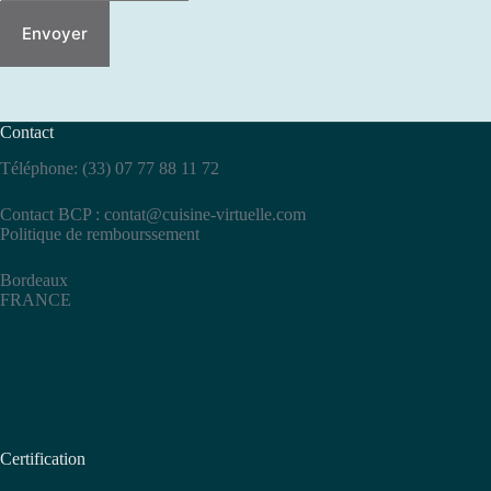
Envoyer
Contact
Téléphone: (33) 07 77 88 11 72
Contact BCP :
contat@cuisine-virtuelle.com
Politique de rembourssement
Bordeaux
FRANCE
Certification