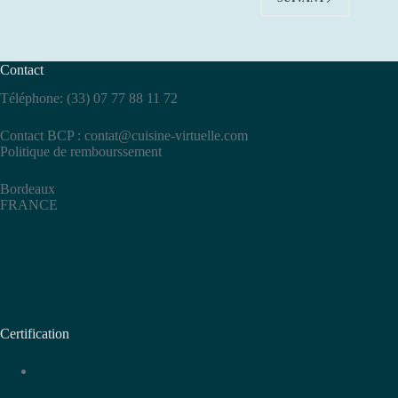
Contact
Téléphone: (33) 07 77 88 11 72
Contact BCP :
contat@cuisine-virtuelle.com
Politique de rembourssement
Bordeaux
FRANCE
Certification