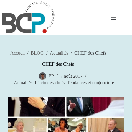
Passer
au
contenu
Accueil
/
BLOG
/
Actualités
/
CHEF des Chefs
CHEF des Chefs
FP
7 août 2017
Actualités
,
L'actu des chefs
,
Tendances et conjoncture