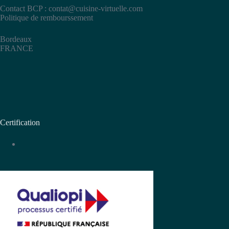
Contact BCP :
contat@cuisine-virtuelle.com
Politique de rembourssement
Bordeaux
FRANCE
Certification