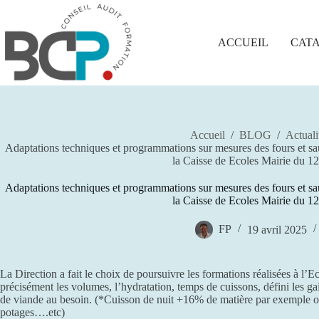
Passer
au
contenu
ACCUEIL
CAT
Accueil
/
BLOG
/
Actuali
Adaptations techniques et programmations sur mesures des fours et sau
la Caisse de Ecoles Mairie du 1
Adaptations techniques et programmations sur mesures des fours et sau
la Caisse de Ecoles Mairie du 1
FP
19 avril 2025
La Direction a fait le choix de poursuivre les formations réalisées à l’E
précisément les volumes, l’hydratation, temps de cuissons, défini les ga
de viande au besoin. (*Cuisson de nuit +16% de matière par exemple ou f
potages….etc)