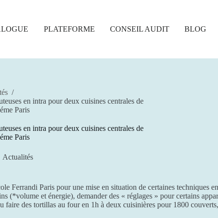
ALOGUE
PLATEFORME
CONSEIL AUDIT
BLOG
tés
/
teuses en intra pour deux cuisines centrales de
2éme Paris
teuses en intra pour deux cuisines centrales de
2éme Paris
Actualités
cole Ferrandi Paris pour une mise en situation de certaines techniques en
ins (*volume et énergie), demander des « réglages » pour certains appare
aire des tortillas au four en 1h à deux cuisinières pour 1800 couverts, 