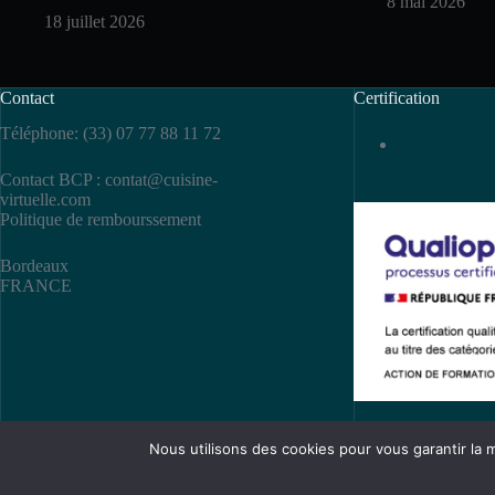
8 mai 2026
18 juillet 2026
Contact
Certification
Téléphone: (33) 07 77 88 11 72
Contact BCP :
contat@cuisine-
virtuelle.com
Politique de rembourssement
Bordeaux
FRANCE
Nous utilisons des cookies pour vous garantir la m