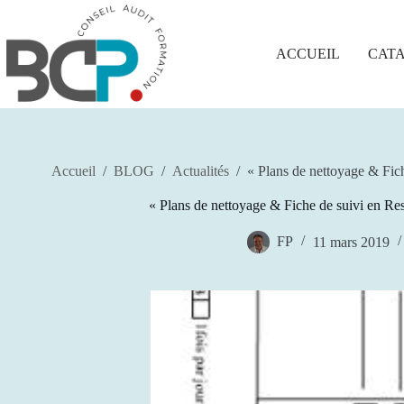
Passer
au
contenu
ACCUEIL
CAT
Accueil
/
BLOG
/
Actualités
/
« Plans de nettoyage & Fich
« Plans de nettoyage & Fiche de suivi en Res
FP
11 mars 2019