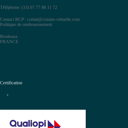
Téléphone: (33) 07 77 88 11 72
Contact BCP :
contat@cuisine-virtuelle.com
Politique de rembourssement
Bordeaux
FRANCE
Certification