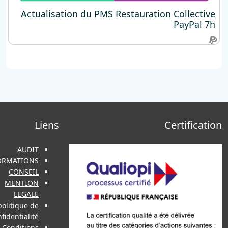
Actualisation du PMS Restauration C
Actualisation du PMS Resta
Adresse
Liens
Bordeaux
AUDIT
FORMATIONS
FRANCE
CONSEIL
MENTION
contact@cuisine-
LEGALE
virtuelle.com
politique de
confidentialité
07 77 88 11 72
Conditions