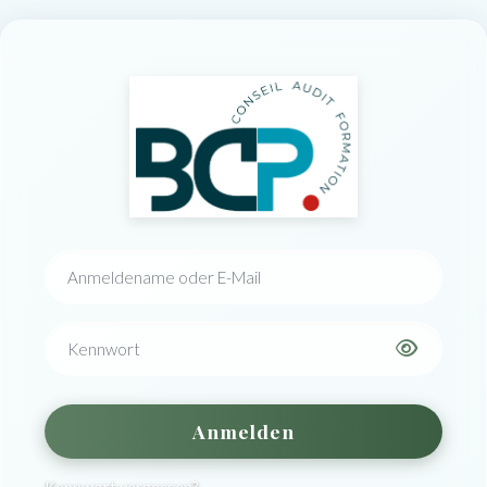
Zum Hauptinhalt
Anmelden bei 'CUISINE VIRTU
Kontoerstellung abbrechen
Anmeldename oder E-Mail
Kennwort
Anmelden